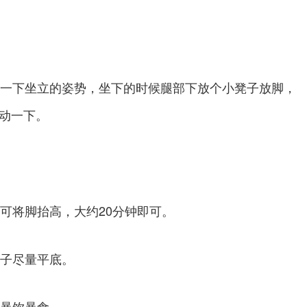
变一下坐立的姿势，坐下的时候腿部下放个小凳子放脚，
活动一下。
将脚抬高，大约20分钟即可。
子尽量平底。
暴饮暴食。