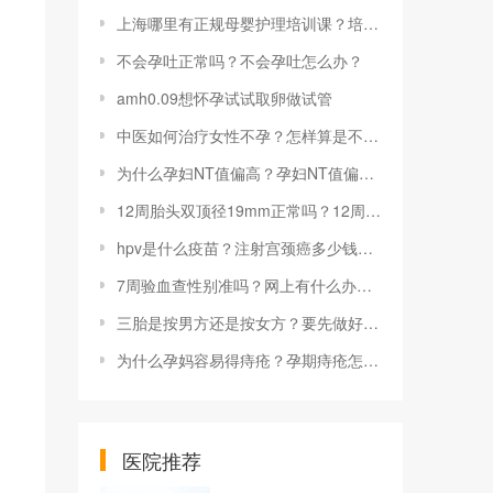
上海哪里有正规母婴护理培训课？培训哪些内容？
不会孕吐正常吗？不会孕吐怎么办？
amh0.09想怀孕试试取卵做试管
中医如何治疗女性不孕？怎样算是不孕？
为什么孕妇NT值偏高？孕妇NT值偏高如何处理？
12周胎头双顶径19mm正常吗？12周胎头双顶径偏小怎么办？
hpv是什么疫苗？注射宫颈癌多少钱一针？
7周验血查性别准吗？网上有什么办法可以判断胎儿性别？
三胎是按男方还是按女方？要先做好哪些准备？
为什么孕妈容易得痔疮？孕期痔疮怎么办？
医院推荐