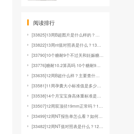
阅读排行
[
33825]13周B超图片是什么样的？有什么用？
[
33822]13周nt值对照表是什么？13周nt值对
[
33790]10个糖耐9个不过关和妊娠糖尿病有何关系
[
33776]糖耐10.2算高吗 10个糖耐9个不过关
[
33635]12周B超什么样？主要查什么？
[
33581]11周孕囊大小标准值是多少？11周孕囊是
[
33538]14个月宝宝身高体重标准是多少？要注意什
[
33507]12周双顶径19mm正常吗？12周双顶径
[
33499]12周NT报告单怎么看？如何应对12周N
[
33482]12周NT值对照表是什么？12周NT值对