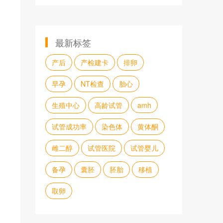
最新标签
产后
产检建卡
排卵
早孕
NT检查
胎心
生殖中心
高龄试管
amh
试管成功率
染色体
黄体酮
雌二醇
试管医院
试管婴儿
备孕
囊胚
胚胎
移植
取卵