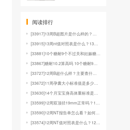
阅读排行
[
33917]13周B超图片是什么样的？有什么用？
[
33915]13周nt值对照表是什么？13周nt值对
[
33881]10个糖耐9个不过关和妊娠糖尿病有何关系
[
33867]糖耐10.2算高吗 10个糖耐9个不过关
[
33727]12周B超什么样？主要查什么？
[
33672]11周孕囊大小标准值是多少？11周孕囊是
[
33630]14个月宝宝身高体重标准是多少？要注意什
[
33599]12周双顶径19mm正常吗？12周双顶径
[
33590]12周NT报告单怎么看？如何应对12周N
[
33574]12周NT值对照表是什么？12周NT值对