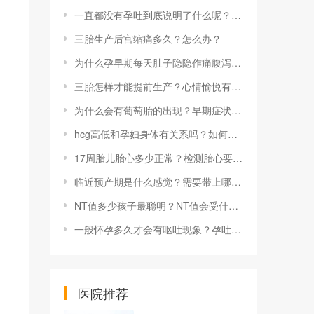
一直都没有孕吐到底说明了什么呢？孕吐多少周会消失？
三胎生产后宫缩痛多久？怎么办？
为什么孕早期每天肚子隐隐作痛腹泻？孕早期肚子痛腹泻怎么办？
三胎怎样才能提前生产？心情愉悦有助于自然分娩吗？
为什么会有葡萄胎的出现？早期症状是怎样的？
hcg高低和孕妇身体有关系吗？如何监测hcg水平？
17周胎儿胎心多少正常？检测胎心要注意什么？
临近预产期是什么感觉？需要带上哪些物品？
NT值多少孩子最聪明？NT值会受什么影响？
一般怀孕多久才会有呕吐现象？孕吐原因有哪些？
医院推荐