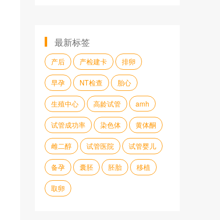
最新标签
产后
产检建卡
排卵
早孕
NT检查
胎心
生殖中心
高龄试管
amh
试管成功率
染色体
黄体酮
雌二醇
试管医院
试管婴儿
备孕
囊胚
胚胎
移植
取卵