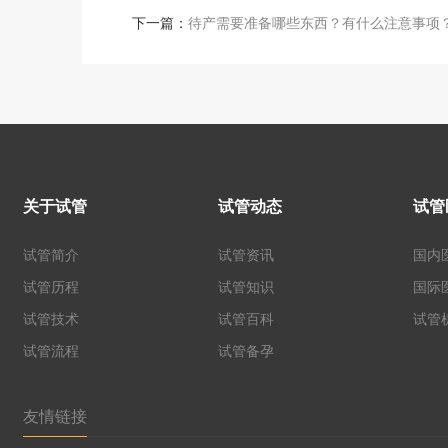
下一篇：
待产需要准备哪些东西？有什么注意事项
关于试管
试管动态
试管
试管简介
试管资讯
国内
试管历程
试管知识
国际
试管技术
试管百科
试管
试管流程
试管备孕
友情链接