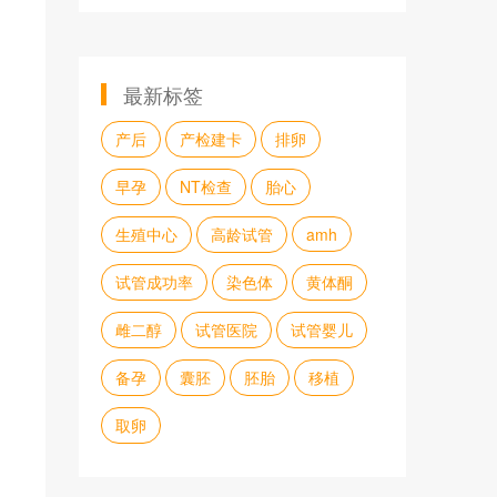
最新标签
产后
产检建卡
排卵
早孕
NT检查
胎心
生殖中心
高龄试管
amh
试管成功率
染色体
黄体酮
雌二醇
试管医院
试管婴儿
备孕
囊胚
胚胎
移植
取卵