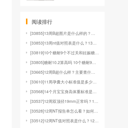
阅读排行
[
33855]13周B超图片是什么样的？有什么用？
[
33853]13周nt值对照表是什么？13周nt值对
[
33819]10个糖耐9个不过关和妊娠糖尿病有何关系
[
33805]糖耐10.2算高吗 10个糖耐9个不过关
[
33665]12周B超什么样？主要查什么？
[
33610]11周孕囊大小标准值是多少？11周孕囊是
[
33568]14个月宝宝身高体重标准是多少？要注意什
[
33537]12周双顶径19mm正常吗？12周双顶径
[
33528]12周NT报告单怎么看？如何应对12周N
[
33512]12周NT值对照表是什么？12周NT值对