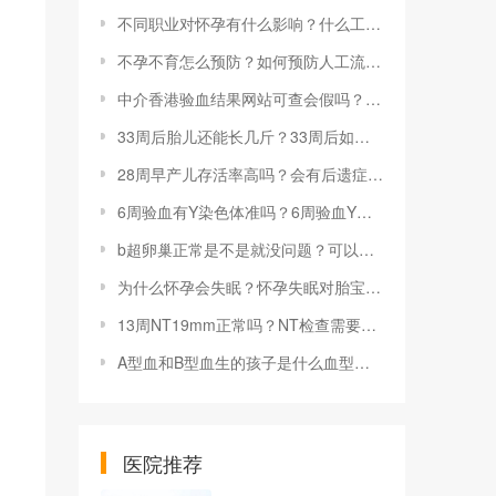
不同职业对怀孕有什么影响？什么工作会造成不孕？
不孕不育怎么预防？如何预防人工流产所致的不孕症？
中介香港验血结果网站可查会假吗？中介香港验血结果网站怎么查是否可信？
33周后胎儿还能长几斤？33周后如何促进胎儿的健康体重增长？
28周早产儿存活率高吗？会有后遗症吗？
6周验血有Y染色体准吗？6周验血Y染色体有参考价值吗？
b超卵巢正常是不是就没问题？可以看出卵巢正常吗？
为什么怀孕会失眠？怀孕失眠对胎宝宝是否有影响？
13周NT19mm正常吗？NT检查需要空腹吗？
A型血和B型血生的孩子是什么血型？为什么要测量血型？
医院推荐