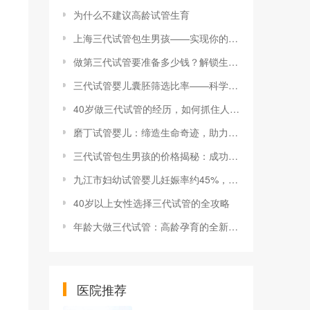
为什么不建议高龄试管生育
上海三代试管包生男孩——实现你的宝宝性别梦想
做第三代试管要准备多少钱？解锁生命的奇迹之门
三代试管婴儿囊胚筛选比率——科学助力优生优育的关键一步
40岁做三代试管的经历，如何抓住人生中的希望？
磨丁试管婴儿：缔造生命奇迹，助力实现家庭梦想
三代试管包生男孩的价格揭秘：成功背后的秘密
九江市妇幼试管婴儿妊娠率约45%，想好孕增强体质很重要
40岁以上女性选择三代试管的全攻略
年龄大做三代试管：高龄孕育的全新希望
医院推荐