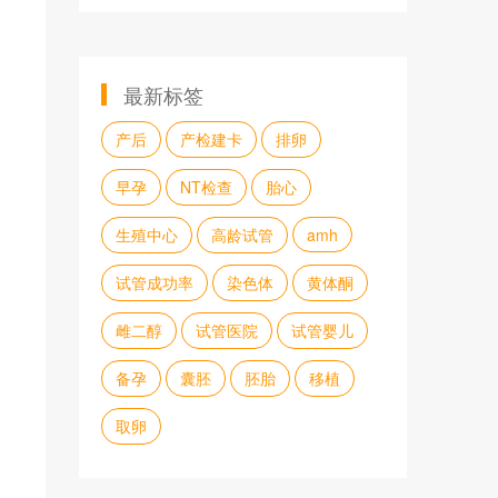
最新标签
产后
产检建卡
排卵
早孕
NT检查
胎心
生殖中心
高龄试管
amh
试管成功率
染色体
黄体酮
雌二醇
试管医院
试管婴儿
备孕
囊胚
胚胎
移植
取卵