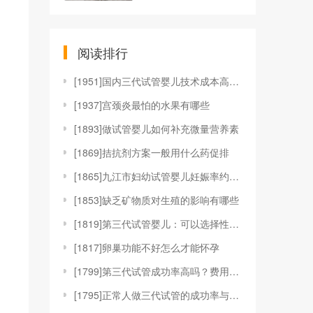
阅读排行
[
1951]国内三代试管婴儿技术成本高不高？8w也可
[
1937]宫颈炎最怕的水果有哪些
[
1893]做试管婴儿如何补充微量营养素
[
1869]拮抗剂方案一般用什么药促排
[
1865]九江市妇幼试管婴儿妊娠率约45%，想好孕
[
1853]缺乏矿物质对生殖的影响有哪些
[
1819]第三代试管婴儿：可以选择性别吗？揭开科学
[
1817]卵巢功能不好怎么才能怀孕
[
1799]第三代试管成功率高吗？费用多少？一文解答
[
1795]正常人做三代试管的成功率与关键因素解析