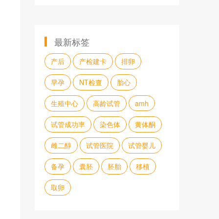
最新标签
产后
产检建卡
排卵
早孕
NT检查
胎心
生殖中心
高龄试管
amh
试管成功率
染色体
黄体酮
雌二醇
试管医院
试管婴儿
备孕
囊胚
胚胎
移植
取卵