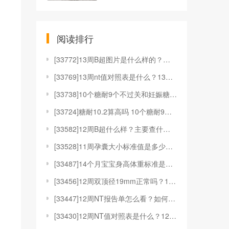
阅读排行
[
33772]13周B超图片是什么样的？有什么用？
[
33769]13周nt值对照表是什么？13周nt值对
[
33738]10个糖耐9个不过关和妊娠糖尿病有何关系
[
33724]糖耐10.2算高吗 10个糖耐9个不过关
[
33582]12周B超什么样？主要查什么？
[
33528]11周孕囊大小标准值是多少？11周孕囊是
[
33487]14个月宝宝身高体重标准是多少？要注意什
[
33456]12周双顶径19mm正常吗？12周双顶径
[
33447]12周NT报告单怎么看？如何应对12周N
[
33430]12周NT值对照表是什么？12周NT值对