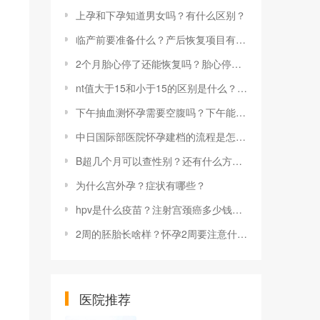
上孕和下孕知道男女吗？有什么区别？
临产前要准备什么？产后恢复项目有哪些？
2个月胎心停了还能恢复吗？胎心停止发育是什么原因引起的？
nt值大于15和小于15的区别是什么？nt值太高怎么办？
下午抽血测怀孕需要空腹吗？下午能不能抽血验孕呢？
中日国际部医院怀孕建档的流程是怎样的？中日国际部的就医环境怎么样？
B超几个月可以查性别？还有什么方法？
为什么宫外孕？症状有哪些？
hpv是什么疫苗？注射宫颈癌多少钱一针？
2周的胚胎长啥样？怀孕2周要注意什么？
医院推荐