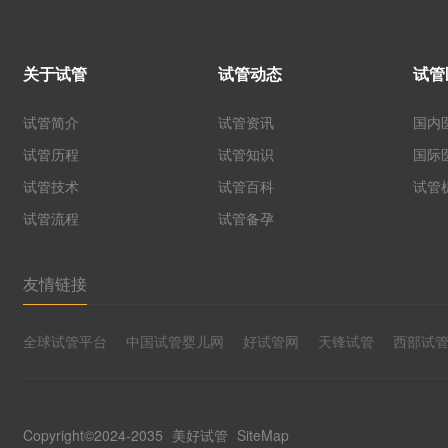
关于试管
试管动态
试管
试管简介
试管资讯
国内
试管历程
试管知识
国际
试管技术
试管百科
试管
试管流程
试管备孕
友情链接
全球试管平台
中国试管婴儿网
好试管网
天锋试管
西部试
Copyright©2024-2035
美好试管
SiteMap