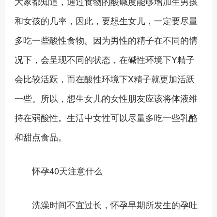
大家都知道，通过食物的酸碱度能够增加生男孩
和女孩的几率，因此，要想生女儿，一定要尽量
多吃一些酸性食物。因为男性的精子在不同的情
况下，会呈现不同的状态，在碱性环境下Y精子
会比较活跃，而在酸性环境下X精子就更加活跃
一些。所以，想生女儿的女性朋友应该将体液维
持在弱酸性。生活中女性可以尽量多吃一些乳酪
和甜点食品。
怀孕40天注意什么
洗澡时间不宜过长，怀孕早期所发生的孕吐