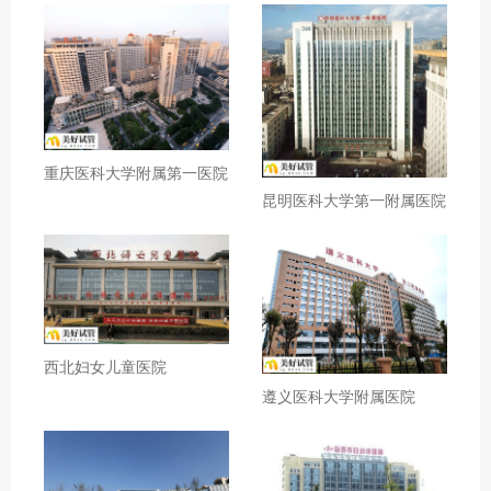
重庆医科大学附属第一医院
昆明医科大学第一附属医院
西北妇女儿童医院
遵义医科大学附属医院