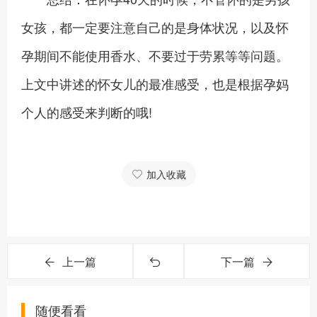
女孩，都一定要注意自己的是身体状况，以及怀
孕期间不能使用香水、不要过于劳累等等问题。
上文中讲述的怀女儿的最准感受，也是根据孕妈
个人的感受来判断的哦!
加入收藏
上一篇
下一篇
随便看看