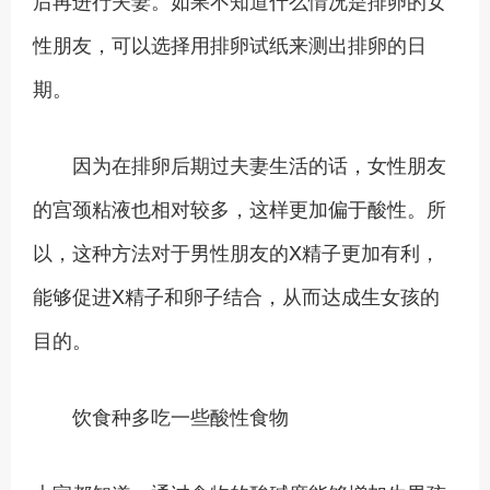
性朋友，可以选择用排卵试纸来测出排卵的日
期。
因为在排卵后期过夫妻生活的话，女性朋友
的宫颈粘液也相对较多，这样更加偏于酸性。所
以，这种方法对于男性朋友的X精子更加有利，
能够促进X精子和卵子结合，从而达成生女孩的
目的。
饮食种多吃一些酸性食物