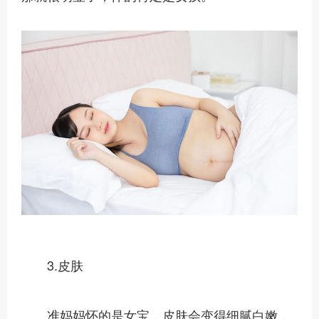
3.皮肤
准妈妈怀的是女宝，皮肤会变得细腻白嫩，