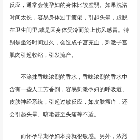
反应，通常会使孕妇的身体比较虚弱。如果洗浴
时间太长，容易身体过于疲倦，引起头晕，虚脱
在卫生间里;或是因身体受冷而染上伤风感冒。特
别是坐浴时间过久，会造成子宫充血，刺激子宫
肌肉引起收缩，引发流产。
不涂抹香味浓烈的香水，香味浓烈的香水中
含有一些人工芳香剂，容易刺激孕妇的呼吸道、
皮肤神经系统，引起过敏反应，如皮肤瘙痒，还
会引起头晕、咳嗽甚至头痛等不适。
而怀孕早期孕妇本身就很敏感。另外，浓烈