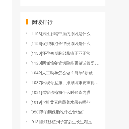
阅读排行
[
1193]男性射精带血的原因是什么
[
1156]促排卵泡长得慢原因是什么
[
1130]怀孕初期胸部胀痛正不正常
[
1123]两侧输卵管切除能否做试管婴儿
[
1042]人工助孕怎么做？简单6步就完成
[
1037]出现骨盆痛、排尿困难要重视，可能是子宫内
[
1031]试管移植前什么时候查内膜
[
1019]含叶黄素的蔬菜水果有哪些
[
956]孕初期保胎吃什么食物好
[
913]囊胚移植到子宫后生长过程是什么