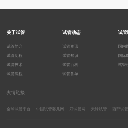
关于试管
试管动态
试管
试管简介
试管资讯
国内
试管历程
试管知识
国际
试管技术
试管百科
试管
试管流程
试管备孕
友情链接
全球试管平台
中国试管婴儿网
好试管网
天锋试管
西部试