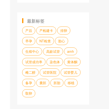
最新标签
产后
产检建卡
排卵
早孕
NT检查
胎心
生殖中心
高龄试管
amh
试管成功率
染色体
黄体酮
雌二醇
试管医院
试管婴儿
备孕
囊胚
胚胎
移植
取卵