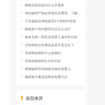
移植优质胚胎为什么不着床
孕妇建档产检必查项目及费用，了解清楚才不花冤枉钱
子宫腺肌症移植能否2个鲜胚怀双胎
移植前子宫内膜异位症怎么治疗
秦皇岛第一医院试管婴儿成功率分析，能否成功关键看5点
试管移植后有褐色血是不是生化了
孕初期保胎吃什么食物好
试管移植前吃红片好不好
两侧输卵管切除能否做试管婴儿
微刺激方案促排取卵有哪几步
医院推荐