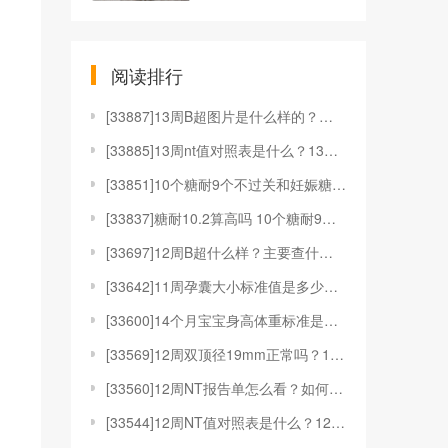
阅读排行
[
33887]13周B超图片是什么样的？有什么用？
[
33885]13周nt值对照表是什么？13周nt值对
[
33851]10个糖耐9个不过关和妊娠糖尿病有何关系
[
33837]糖耐10.2算高吗 10个糖耐9个不过关
[
33697]12周B超什么样？主要查什么？
[
33642]11周孕囊大小标准值是多少？11周孕囊是
[
33600]14个月宝宝身高体重标准是多少？要注意什
[
33569]12周双顶径19mm正常吗？12周双顶径
[
33560]12周NT报告单怎么看？如何应对12周N
[
33544]12周NT值对照表是什么？12周NT值对