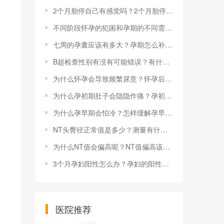
2个月胎停自己有感觉吗？2个月胎停怎么办？
不同阶段怀孕的犯困和孕期的不同需要注意些什么？怀孕后期需要注意些什么？
七周的孕囊应该有多大？孕期怎么补充营养？
B超检查性别有没有可能错误？有什么方法能预测？
为什么怀孕会导致频繁尿意？怀孕后尿频要如何应对？
为什么孕初期肚子会隐隐作痛？孕初期肚子痛怎么办？
为什么孕早期会怕冷？怎样缓解孕早期怕冷的症状？
NT头臀径正常值是多少？测量有什么意义？
为什么NT值会偏高呢？NT值偏高该怎么办？
3个月孕妇阳性怎么办？孕妇的阳性体征有哪些？
医院推荐