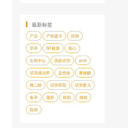
最新标签
产后
产检建卡
排卵
早孕
NT检查
胎心
生殖中心
高龄试管
amh
试管成功率
染色体
黄体酮
雌二醇
试管医院
试管婴儿
备孕
囊胚
胚胎
移植
取卵