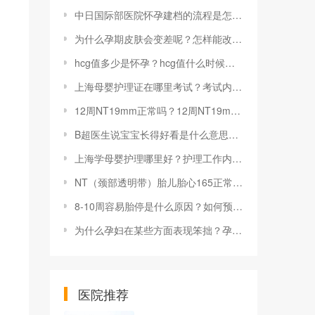
中日国际部医院怀孕建档的流程是怎样的？中日国际部的就医环境怎么样？
为什么孕期皮肤会变差呢？怎样能改善孕期皮肤变差的问题呢？
hcg值多少是怀孕？hcg值什么时候测最准？
上海母婴护理证在哪里考试？考试内容有哪些？
12周NT19mm正常吗？12周NT19mm该怎么应对？
B超医生说宝宝长得好看是什么意思？B超医生说宝宝长得好看注意什么？
上海学母婴护理哪里好？护理工作内容有哪些？
NT（颈部透明带）胎儿胎心165正常吗？越薄越好吗？
8-10周容易胎停是什么原因？如何预防胎停？
为什么孕妇在某些方面表现笨拙？孕妇变笨拙要如何应对？
医院推荐