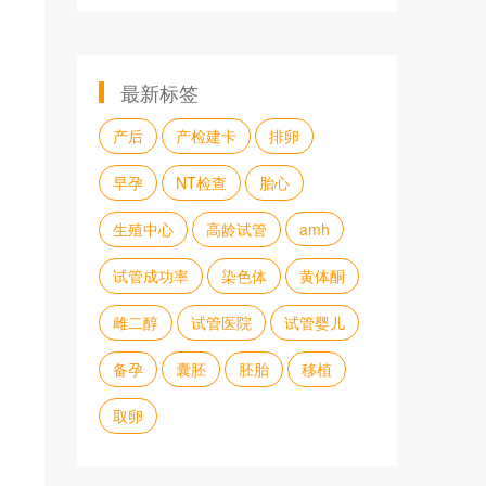
最新标签
产后
产检建卡
排卵
早孕
NT检查
胎心
生殖中心
高龄试管
amh
试管成功率
染色体
黄体酮
雌二醇
试管医院
试管婴儿
备孕
囊胚
胚胎
移植
取卵