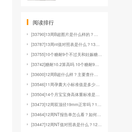
阅读排行
[
33790]13周B超图片是什么样的？有什么用？
[
33787]13周nt值对照表是什么？13周nt值对
[
33755]10个糖耐9个不过关和妊娠糖尿病有何关系
[
33742]糖耐10.2算高吗 10个糖耐9个不过关
[
33600]12周B超什么样？主要查什么？
[
33546]11周孕囊大小标准值是多少？11周孕囊是
[
33504]14个月宝宝身高体重标准是多少？要注意什
[
33473]12周双顶径19mm正常吗？12周双顶径
[
33464]12周NT报告单怎么看？如何应对12周N
[
33447]12周NT值对照表是什么？12周NT值对