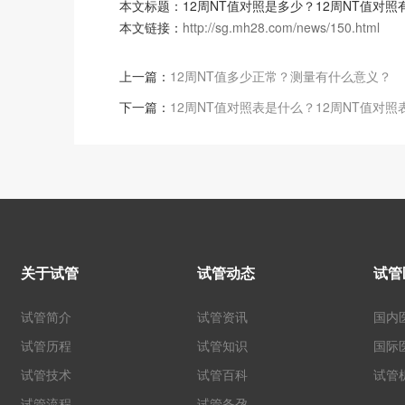
本文标题：12周NT值对照是多少？12周NT值对
本文链接：
http://sg.mh28.com/news/150.html
上一篇：
12周NT值多少正常？测量有什么意义？
下一篇：
12周NT值对照表是什么？12周NT值对
关于试管
试管动态
试管
试管简介
试管资讯
国内
试管历程
试管知识
国际
试管技术
试管百科
试管
试管流程
试管备孕