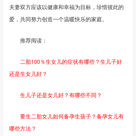
夫妻双方应该以健康和幸福为目标，珍惜彼此的
爱，共同努力创造一个温暖快乐的家庭。
推荐阅读：
二胎100％生女儿的症状有哪些？生儿子好
还是生女儿好？
生儿子还是女儿好？有哪些不同？
要生二胎女儿如何备孕生孩子？备孕女儿有
哪些方法？