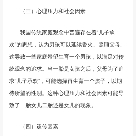
（三）心理压力和社会因素
我国传统家庭观念中普遍存在着“儿子承
欢”的思想，认为男孩可以延续香火、照顾父母。
这导致一些家庭希望生育一个男孩，以满足对传
统观念的追求。当一胎是女孩之后，父母为了追
求“儿子承欢”，可能选择再生育一个孩子，以期
待所望的性别。这种心理压力和社会因素可能导
致了一胎女儿二胎还是女儿的现象。
（四）遗传因素