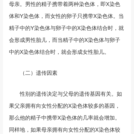
母亲。男性的精子携带着两种染色体，即X染色
体和Y染色体，而女性的卵子只携带X染色体。当
精子中的Y染色体与卵子中的X染色体结合时，就
会形成男性胎儿，而当精子中的X染色体与卵子
中的X染色体结合时，就会形成女性胎儿。
（二）遗传因素
性别的遗传决定与父母的遗传基因有关。如
果父亲拥有向女性分配的X染色体较多的基因，
那么他的精子中携带X染色体的几率就会增加。
同样地，如果母亲拥有向女性分配的X染色体较