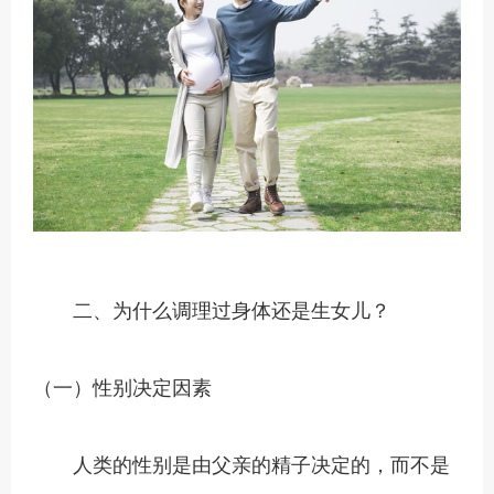
二、为什么调理过身体还是生女儿？
（一）性别决定因素
人类的性别是由父亲的精子决定的，而不是