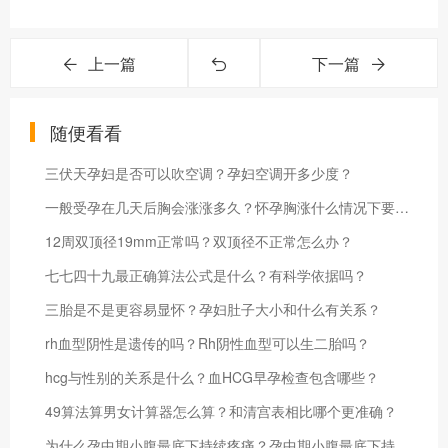
上一篇
下一篇
随便看看
三伏天孕妇是否可以吹空调？孕妇空调开多少度？
一般受孕在几天后胸会涨涨多久？怀孕胸涨什么情况下要引起重视？
12周双顶径19mm正常吗？双顶径不正常怎么办？
七七四十九最正确算法公式是什么？有科学依据吗？
三胎是不是更容易显怀？孕妇肚子大小和什么有关系？
rh血型阴性是遗传的吗？Rh阴性血型可以生二胎吗？
hcg与性别的关系是什么？血HCG早孕检查包含哪些？
49算法算男女计算器怎么算？和清宫表相比哪个更准确？
为什么孕中期小腹最底下持续疼痛？孕中期小腹最底下持续疼痛怎么办？