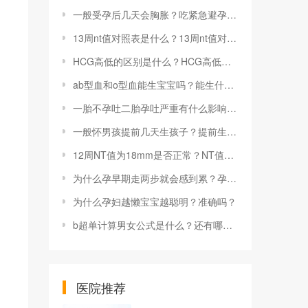
一般受孕后几天会胸胀？吃紧急避孕药后胸胀是什么原因？
13周nt值对照表是什么？13周nt值对照表怎么用？
HCG高低的区别是什么？HCG高低对身体的影响有哪些？
ab型血和o型血能生宝宝吗？能生什么血型的宝宝？
一胎不孕吐二胎孕吐严重有什么影响？如何缓解孕吐？
一般怀男孩提前几天生孩子？提前生有什么影响？
12周NT值为18mm是否正常？NT值偏高是什么原因？
为什么孕早期走两步就会感到累？孕早期走两步感到累如何应对？
为什么孕妇越懒宝宝越聪明？准确吗？
b超单计算男女公式是什么？还有哪些具体的方法？
医院推荐