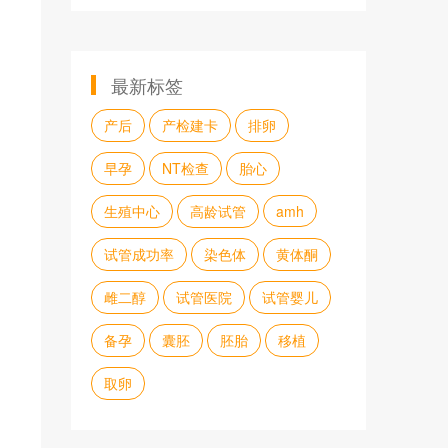
最新标签
产后
产检建卡
排卵
早孕
NT检查
胎心
生殖中心
高龄试管
amh
试管成功率
染色体
黄体酮
雌二醇
试管医院
试管婴儿
备孕
囊胚
胚胎
移植
取卵