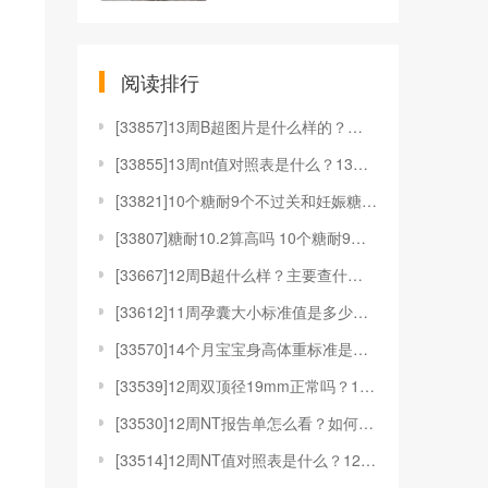
阅读排行
[
33857]13周B超图片是什么样的？有什么用？
[
33855]13周nt值对照表是什么？13周nt值对
[
33821]10个糖耐9个不过关和妊娠糖尿病有何关系
[
33807]糖耐10.2算高吗 10个糖耐9个不过关
[
33667]12周B超什么样？主要查什么？
[
33612]11周孕囊大小标准值是多少？11周孕囊是
[
33570]14个月宝宝身高体重标准是多少？要注意什
[
33539]12周双顶径19mm正常吗？12周双顶径
[
33530]12周NT报告单怎么看？如何应对12周N
[
33514]12周NT值对照表是什么？12周NT值对