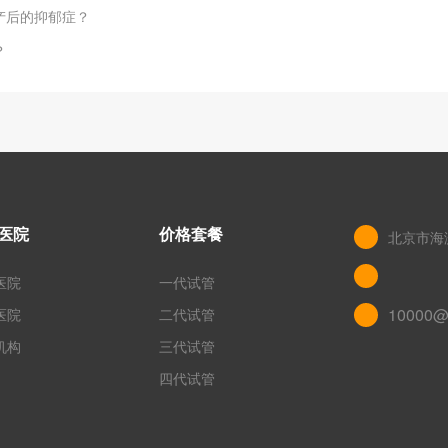
产后的抑郁症？
？
医院
价格套餐
北京市海
医院
一代试管
10000@
医院
二代试管
机构
三代试管
四代试管