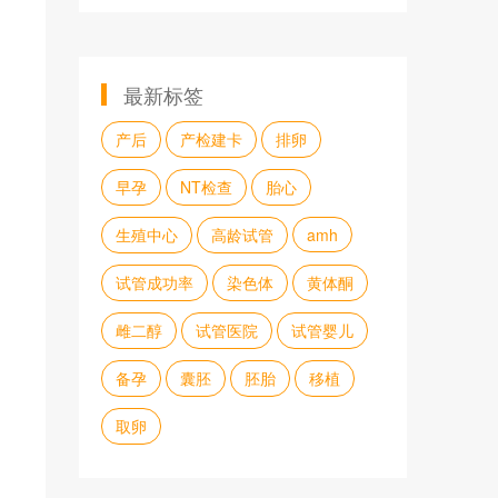
最新标签
产后
产检建卡
排卵
早孕
NT检查
胎心
生殖中心
高龄试管
amh
试管成功率
染色体
黄体酮
雌二醇
试管医院
试管婴儿
备孕
囊胚
胚胎
移植
取卵