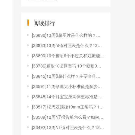
阅读排行
[
33836]13周B超图片是什么样的？有什么用？
[
33833]13周nt值对照表是什么？13周nt值对
[
33800]10个糖耐9个不过关和妊娠糖尿病有何关系
[
33786]糖耐10.2算高吗 10个糖耐9个不过关
[
33645]12周B超什么样？主要查什么？
[
33591]11周孕囊大小标准值是多少？11周孕囊是
[
33548]14个月宝宝身高体重标准是多少？要注意什
[
33517]12周双顶径19mm正常吗？12周双顶径
[
33509]12周NT报告单怎么看？如何应对12周N
[
33492]12周NT值对照表是什么？12周NT值对