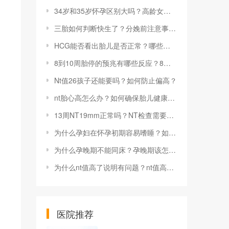
34岁和35岁怀孕区别大吗？高龄女性怀孕期间要怎么做？
三胎如何判断快生了？分娩前注意事项有哪些？
HCG能否看出胎儿是否正常？哪些因素会影响HCG测试结果？
8到10周胎停的预兆有哪些反应？8到10周胎停的预兆怎么办？
Nt值26孩子还能要吗？如何防止偏高？
nt胎心高怎么办？如何确保胎儿健康发育？
13周NT19mm正常吗？NT检查需要空腹吗？
为什么孕妇在怀孕初期容易嗜睡？如何应对面对怀孕初期的嗜睡现象？
为什么孕晚期不能同床？孕晚期该怎么休息？
为什么nt值高了说明有问题？nt值高了怎么办？
医院推荐