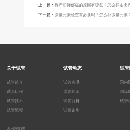
上一篇：
得产后抑郁症的原因有哪些？怎么样走出
下一篇：
微量元素检查有必要吗？怎么补微量元素
关于试管
试管动态
试管
试管简介
试管资讯
国内
试管历程
试管知识
国际
试管技术
试管百科
试管
试管流程
试管备孕
友情链接